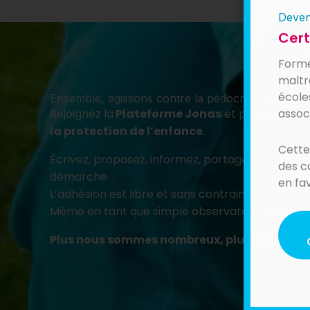
Deven
Cert
Forme
maltr
écoles
Ensemble, agissons contre la pédocriminalité
assoc
Rejoignez la
Plateforme Jonas
et prenez part 
la protection de l’enfance
.
Cette
des c
Écrivez, proposez, informez, partagez… ou sou
en fa
démarche.
L’adhésion est libre et sans contrainte.
Même en tant que simple observateur, vous avez
Plus nous sommes nombreux, plus notre voi