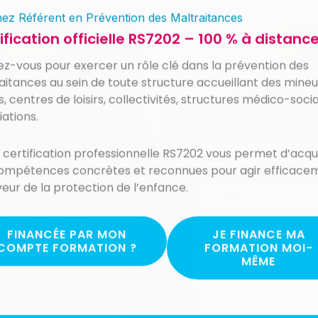
ez Référent en Prévention des Maltraitances
ification officielle RS7202 – 100 % à distanc
z-vous pour exercer un rôle clé dans la prévention des
aitances au sein de toute structure accueillant des mineur
, centres de loisirs, collectivités, structures médico-socia
iations.
à un
projet citoyen dédié à
Vous souhaitez nous re
 certification professionnelle RS7202 vous permet d’acqu
Nom
ompétences concrètes et reconnues pour agir efficace
tenez simplement notre
veur de la protection de l’enfance.
E-
mail
 un rôle à jouer.
Objet
FINANCÉE PAR MON
JE FINANCE MA
COMPTE FORMATION ?
FORMATION MOI-
x compte.
MÊME
Message