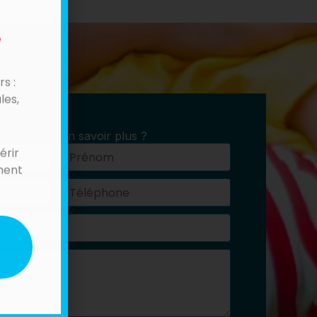
e
s :
les,
joindre ou en savoir plus ?
érir
Prénom
ment
Téléphone