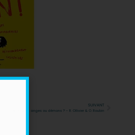
SUIVANT
Suivan
Les écrans : anges ou démons ? – R. Ollivier & O. Roubin