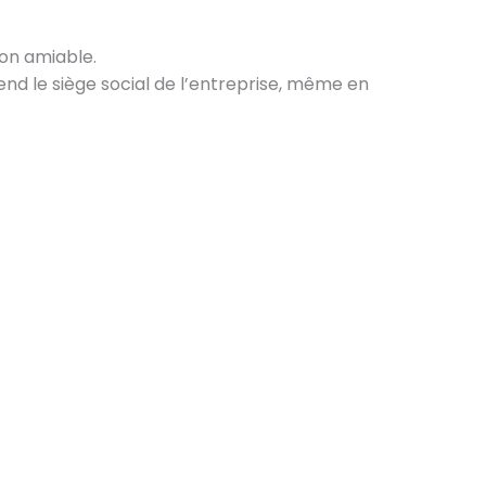
ion amiable.
s :
end le siège social de l’entreprise, même en
les,
érir
ment