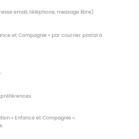
resse email, téléphone, message libre)
fance et Compagnie » par courrier postal à
.
s préférences.
iation « Enfance et Compagnie ».
s.
e