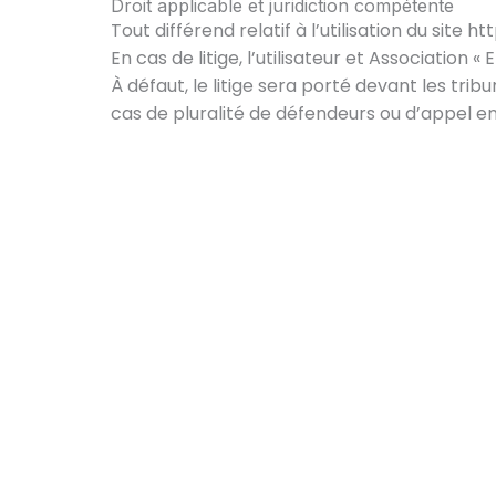
Droit applicable et juridiction compétente
Tout différend relatif à l’utilisation du site h
Forme
En cas de litige, l’utilisateur et Associatio
maltr
À défaut, le litige sera porté devant les tr
écoles
cas de pluralité de défendeurs ou d’appel en
assoc
Cette
des c
en fa