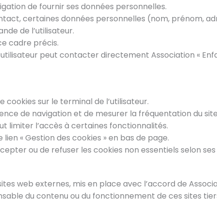
bligation de fournir ses données personnelles.
ontact, certaines données personnelles (nom, prénom, ad
de de l’utilisateur.
ce cadre précis.
l’utilisateur peut contacter directement Association « En
de cookies sur le terminal de l’utilisateur.
ence de navigation et de mesurer la fréquentation du site
ut limiter l’accès à certaines fonctionnalités.
le lien « Gestion des cookies » en bas de page.
cepter ou de refuser les cookies non essentiels selon se
s sites web externes, mis en place avec l’accord de Assoc
nsable du contenu ou du fonctionnement de ces sites tier
ez Référent en Prévention des Maltraitances
ification officielle RS7202 – 100 % à distanc