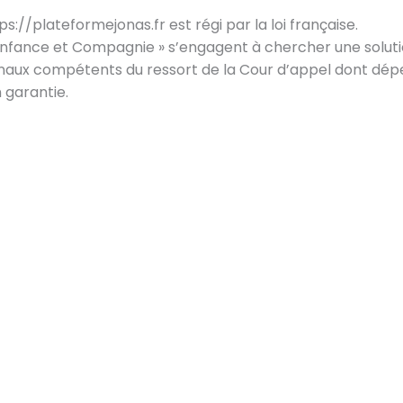
ttps://plateformejonas.fr est régi par la loi française.
z-vous pour exercer un rôle clé dans la prévention des
n « Enfance et Compagnie » s’engagent à chercher une solut
aitances au sein de toute structure accueillant des mineur
ibunaux compétents du ressort de la Cour d’appel dont dép
, centres de loisirs, collectivités, structures médico-socia
 garantie.
iations.
 certification professionnelle RS7202 vous permet d’acqu
ompétences concrètes et reconnues pour agir efficace
veur de la protection de l’enfance.
FINANCÉE PAR MON
JE FINANCE MA
COMPTE FORMATION ?
FORMATION MOI-
MÊME