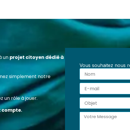
à un
projet citoyen dédié à
Vous souhaitez nous re
Nom
tenez simplement notre
E-
mail
 un rôle à jouer.
Objet
x compte.
Message