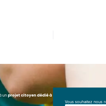
ez Référent en Prévention des Maltraitances
ification officielle RS7202 – 100 % à distanc
z-vous pour exercer un rôle clé dans la prévention des
aitances au sein de toute structure accueillant des mineur
, centres de loisirs, collectivités, structures médico-socia
à un
projet citoyen dédié à
iations.
Vous souhaitez nous re