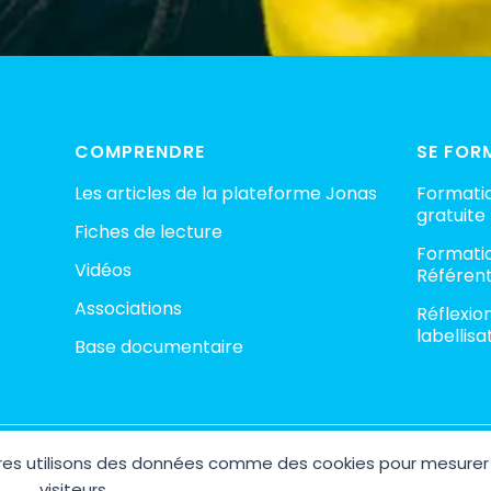
COMPRENDRE
SE FOR
Les articles de la plateforme Jonas
Formatio
gratuite
Fiches de lecture
Formatio
Vidéos
Référent
Associations
Réflexio
labellisa
Base documentaire
aires utilisons des données comme des cookies pour mesurer
ht © 2026 Plateforme Jonas – Espace Collaboratif contre la pédocri
Site réalisé avec 🤍 par
AGENCE M COM
visiteurs.