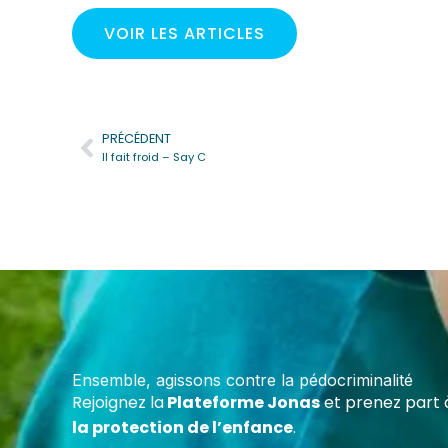
VOIR LES ARTICLES
PRÉCÉDENT
Précédent
Il fait froid – Say C
Deven
Cert
Forme
maltr
Ensemble, agissons contre la pédocriminalité
écoles
Rejoignez la
Plateforme Jonas
et prenez part 
assoc
la protection de l’enfance
.