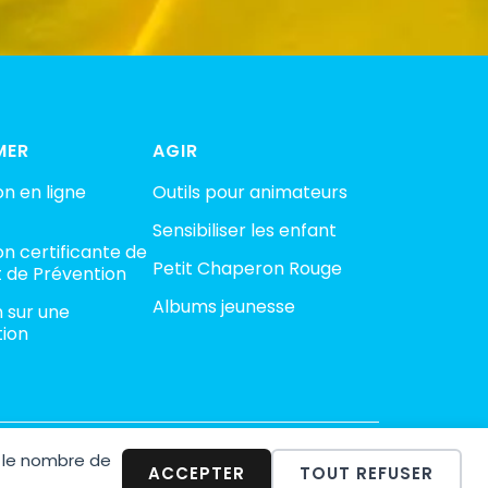
MER
AGIR
n en ligne
Outils pour animateurs
Sensibiliser les enfant
n certificante de
Petit Chaperon Rouge
 de Prévention
Albums jeunesse
n sur une
tion
 le nombre de
minalité
ACCEPTER
TOUT REFUSER