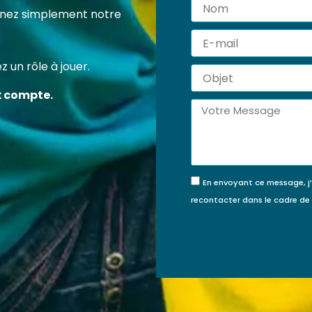
Nom
 certification professionnelle RS7202 vous permet d’acqu
tenez simplement notre
ompétences concrètes et reconnues pour agir efficace
E-
veur de la protection de l’enfance.
mail
 un rôle à jouer.
Objet
FINANCÉE PAR MON
JE FINANCE MA
x compte.
COMPTE FORMATION ?
FORMATION MOI-
Message
MÊME
En envoyant ce message, j
recontacter dans le cadre d