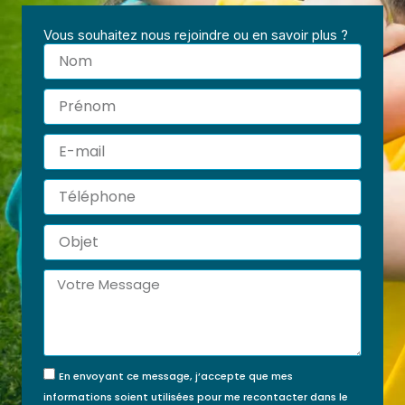
Vous souhaitez nous rejoindre ou en savoir plus ?
Nom
Prénom
E-
mail
Téléphone
Devenez Référent en Prévention des Maltraitances
Certification officielle RS7202 –
Objet
100 % à distance
Message
Formez-vous pour exercer un rôle clé dans la
prévention des maltraitances au sein de toute
structure accueillant des mineurs : écoles,
centres de loisirs, collectivités, structures
médico-sociales, associations.
En envoyant ce message, j’accepte que mes
informations soient utilisées pour me recontacter dans le
Cette certification professionnelle RS7202 vous