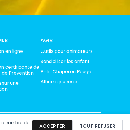
MER
AGIR
n en ligne
Outils pour animateurs
Sensibiliser les enfant
n certificante de
Petit Chaperon Rouge
 de Prévention
Albums jeunesse
n sur une
tion
 le nombre de
minalité
ACCEPTER
TOUT REFUSER