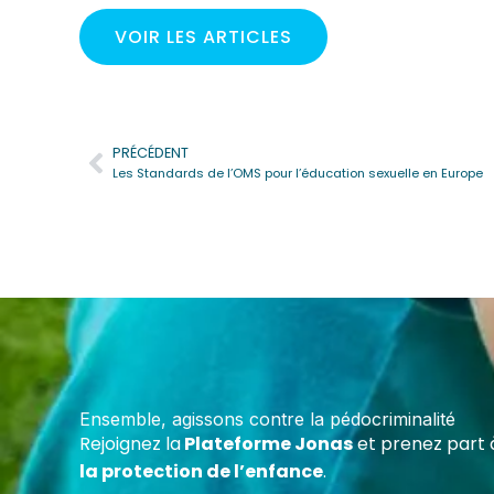
VOIR LES ARTICLES
PRÉCÉDENT
Précédent
Les Standards de l’OMS pour l’éducation sexuelle en Europe
Deven
Cert
Forme
maltr
Ensemble, agissons contre la pédocriminalité
écoles
Rejoignez la
Plateforme Jonas
et prenez part 
assoc
la protection de l’enfance
.