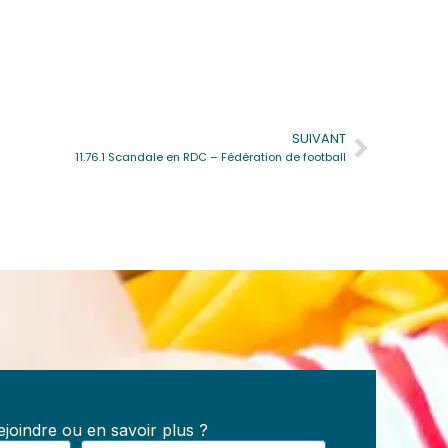
SUIVANT
Suivan
11.76.1 Scandale en RDC – Fédération de football
e
s :
les,
joindre ou en savoir plus ?