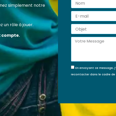
Nom
 certification professionnelle RS7202 vous permet d’acqu
tenez simplement notre
ompétences concrètes et reconnues pour agir efficace
E-
veur de la protection de l’enfance.
mail
 un rôle à jouer.
Objet
FINANCÉE PAR MON
JE FINANCE MA
x compte.
COMPTE FORMATION ?
FORMATION MOI-
Message
MÊME
En envoyant ce message, j
recontacter dans le cadre d