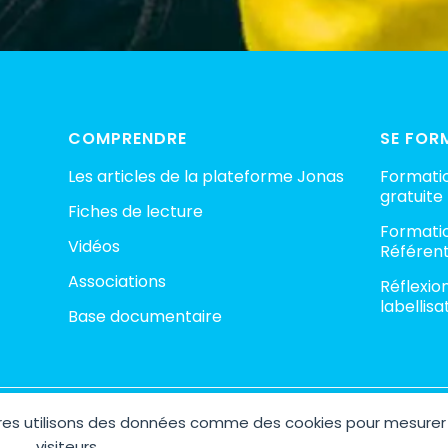
COMPRENDRE
SE FOR
Les articles de la plateforme Jonas
Formatio
gratuite
Fiches de lecture
Formatio
Vidéos
Référent
Associations
Réflexio
labellisa
Base documentaire
aires utilisons des données comme des cookies pour mesurer
ht © 2026 Plateforme Jonas – Espace Collaboratif contre la pédocri
Site réalisé avec 🤍 par
AGENCE M COM
visiteurs.