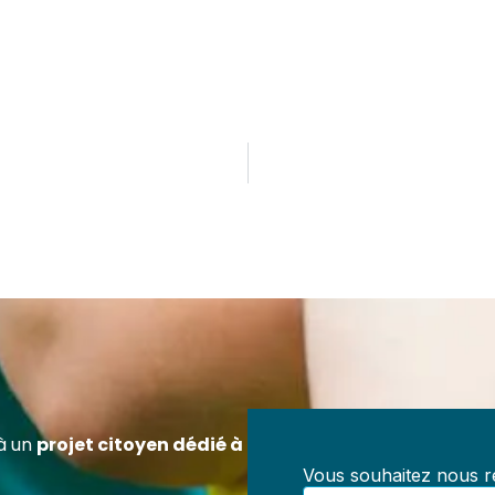
ez Référent en Prévention des Maltraitances
ification officielle RS7202 – 100 % à distanc
z-vous pour exercer un rôle clé dans la prévention des
aitances au sein de toute structure accueillant des mineur
, centres de loisirs, collectivités, structures médico-socia
à un
projet citoyen dédié à
iations.
Vous souhaitez nous re