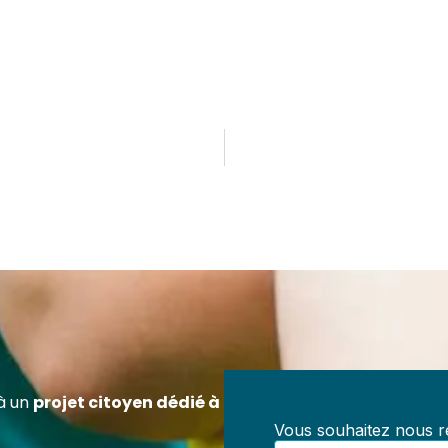
ez Référent en Prévention des Maltraitances
ification officielle RS7202 – 100 % à distanc
z-vous pour exercer un rôle clé dans la prévention des
aitances au sein de toute structure accueillant des mineur
, centres de loisirs, collectivités, structures médico-socia
à un
projet citoyen dédié à
iations.
Vous souhaitez nous re