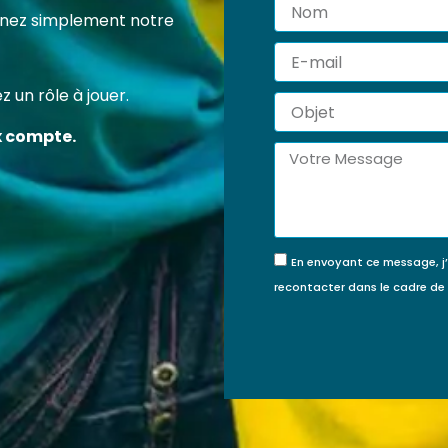
Nom
 certification professionnelle RS7202 vous permet d’acqu
tenez simplement notre
ompétences concrètes et reconnues pour agir efficace
E-
veur de la protection de l’enfance.
mail
 un rôle à jouer.
Objet
FINANCÉE PAR MON
JE FINANCE MA
x compte.
COMPTE FORMATION ?
FORMATION MOI-
Message
MÊME
En envoyant ce message, j
recontacter dans le cadre d