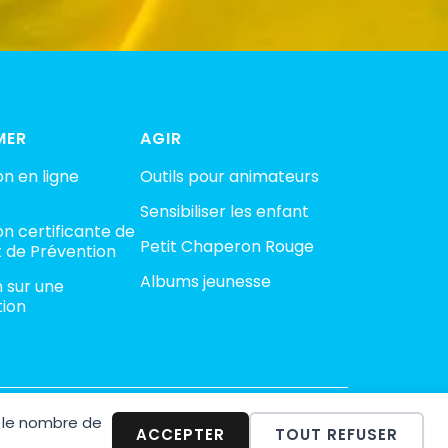
MER
AGIR
n en ligne
Outils pour animateurs
Sensibiliser les enfant
n certificante de
Petit Chaperon Rouge
 de Prévention
Albums jeunesse
n sur une
tion
 le nombre de
minalité
ACCEPTER
TOUT REFUSER