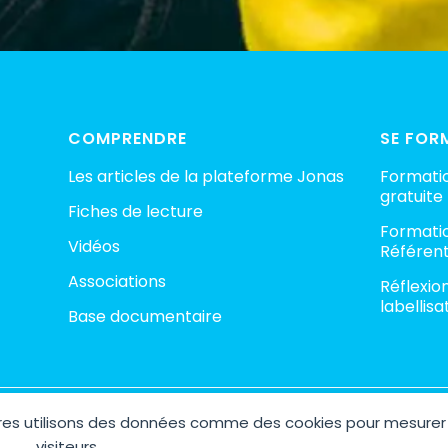
COMPRENDRE
SE FOR
Les articles de la plateforme Jonas
Formatio
gratuite
Fiches de lecture
Formatio
Vidéos
Référent
Associations
Réflexio
labellisa
Base documentaire
aires utilisons des données comme des cookies pour mesurer
ht © 2026 Plateforme Jonas – Espace Collaboratif contre la pédocri
Site réalisé avec 🤍 par
AGENCE M COM
visiteurs.