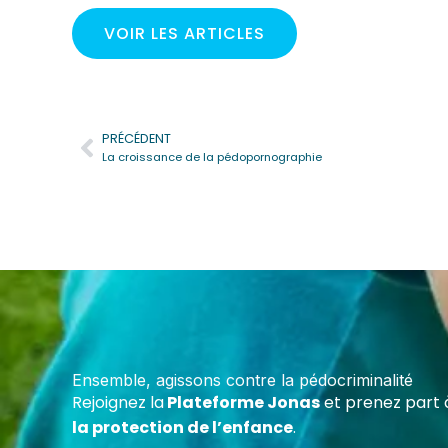
VOIR LES ARTICLES
PRÉCÉDENT
Précédent
La croissance de la pédopornographie
Deven
Cert
Forme
maltr
Ensemble, agissons contre la pédocriminalité
écoles
Rejoignez la
Plateforme Jonas
et prenez part 
assoc
la protection de l’enfance
.