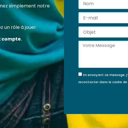
Nom
 certification professionnelle RS7202 vous permet d’acqu
tenez simplement notre
ompétences concrètes et reconnues pour agir efficace
E-
veur de la protection de l’enfance.
mail
 un rôle à jouer.
Objet
FINANCÉE PAR MON
JE FINANCE MA
x compte.
COMPTE FORMATION ?
FORMATION MOI-
Message
MÊME
En envoyant ce message, j
recontacter dans le cadre d