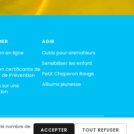
MER
AGIR
n en ligne
Outils pour animateurs
Sensibiliser les enfant
n certificante de
Petit Chaperon Rouge
 de Prévention
Albums jeunesse
n sur une
tion
 le nombre de
minalité
ACCEPTER
TOUT REFUSER