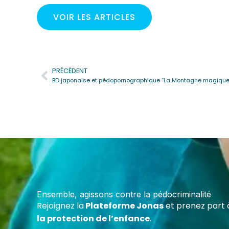
VOIR LES ARTICLES
PRÉCÉDENT
Précédent
Deven
Cert
Forme
maltr
Ensemble, agissons contre la pédocriminalité
écoles
Rejoignez la
Plateforme Jonas
et prenez part 
assoc
la protection de l’enfance
.