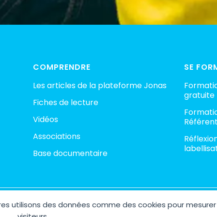
COMPRENDRE
SE FOR
Les articles de la plateforme Jonas
Formatio
gratuite
Fiches de lecture
Formatio
Vidéos
Référent
Associations
Réflexio
labellisa
Base documentaire
aires utilisons des données comme des cookies pour mesurer
ht © 2026 Plateforme Jonas – Espace Collaboratif contre la pédocri
Site réalisé avec 🤍 par
AGENCE M COM
visiteurs.