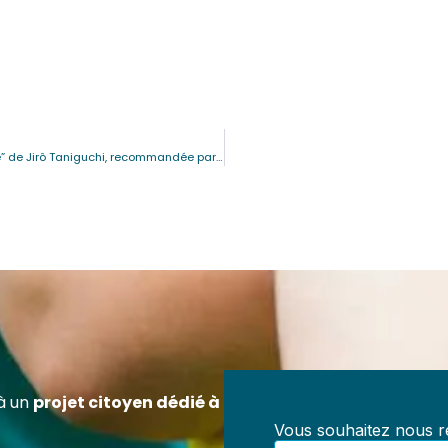
BD japonaise et pédopornographique “La Montagne magique” de Jirô Taniguchi, recommandée par erreur par l’Education nationale pour les élèves de CE2, CM1 et CM2
ez Référent en Prévention des Maltraitances
ification officielle RS7202 – 100 % à distanc
z-vous pour exercer un rôle clé dans la prévention des
aitances au sein de toute structure accueillant des mineur
, centres de loisirs, collectivités, structures médico-socia
à un
projet citoyen dédié à
iations.
Vous souhaitez nous re