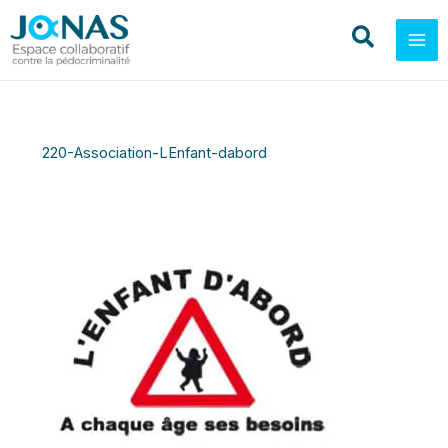
Aller
au
contenu
220-Association-LEnfant-dabord