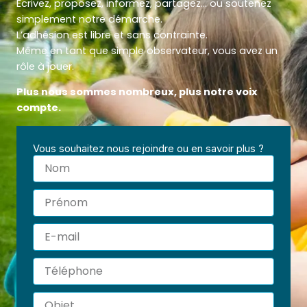
Écrivez, proposez, informez, partagez… ou soutenez
simplement notre démarche.
L’adhésion est libre et sans contrainte.
Même en tant que simple observateur, vous avez un
rôle à jouer.
Plus nous sommes nombreux, plus notre voix
compte.
Vous souhaitez nous rejoindre ou en savoir plus ?
Nom
Prénom
E-
mail
Téléphone
Objet