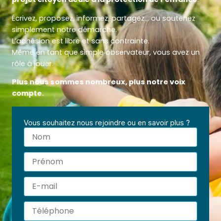
Écrivez, proposez, informez, partagez… ou soutenez
simplement notre démarche.
L’adhésion est libre et sans contrainte.
Même en tant que simple observateur, vous avez un
rôle à jouer.
Plus nous sommes nombreux, plus notre voix
compte.
Vous souhaitez nous rejoindre ou en savoir plus ?
Nom
Prénom
E-
mail
Téléphone