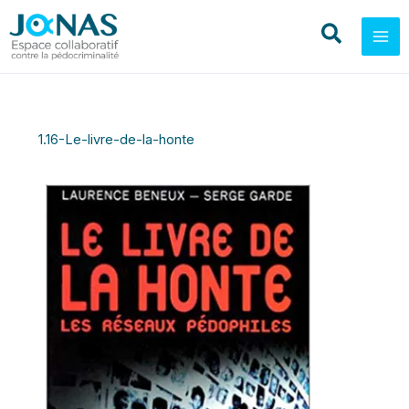
Aller
au
contenu
1.16-Le-livre-de-la-honte