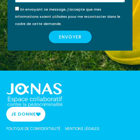
FINANCÉE PAR MON
JE FINANCE MA
En envoyant ce message, j’accepte que mes
COMPTE FORMATION ?
FORMATION MOI-
informations soient utilisées pour me recontacter dans le
MÊME
cadre de cette demande.
ENVOYER
JE DONNE
POLITIQUE DE CONFIDENTIALITÉ
MENTIONS LÉGALES