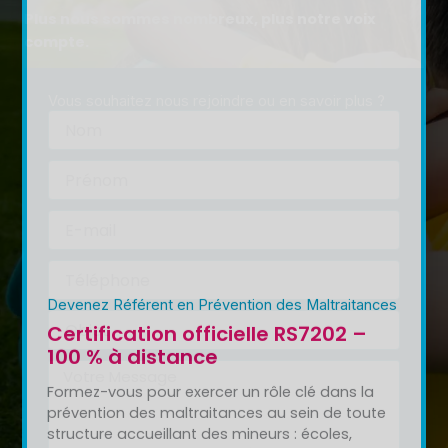
Plus nous sommes nombreux, plus notre voix
Devenez Référent en Prévention des Maltraitances
compte.
Certification officielle RS7202 –
100 % à distance
Vous souhaitez nous rejoindre ou en savoir plus ?
Formez-vous pour exercer un rôle clé dans la
Nom
prévention des maltraitances au sein de toute
structure accueillant des mineurs : écoles,
Prénom
centres de loisirs, collectivités, structures
médico-sociales, associations.
E-
mail
Cette certification professionnelle RS7202 vous
permet d’acquérir des compétences concrètes
Téléphone
et reconnues pour agir efficacement en faveur
de la protection de l’enfance.
Objet
FINANCÉE PAR MON
JE FINANCE MA
Message
COMPTE FORMATION ?
FORMATION MOI-
MÊME