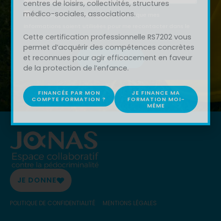
En envoyant ce message, j’accepte que mes
informations soient utilisées pour me recontacter dans le
cadre de cette demande.
ENVOYER
JE DONNE
POLITIQUE DE CONFIDENTIALITÉ
MENTIONS LÉGALES