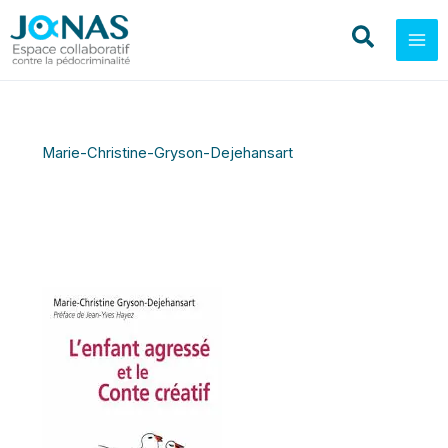
Aller
au
contenu
Marie-Christine-Gryson-Dejehansart