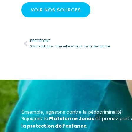
VOIR NOS SOURCES
PRÉCÉDENT
Précédent
2150 Politique criminelle et droit de la pédophilie
Deven
Cert
Forme
maltr
Ensemble, agissons contre la pédocriminalité
écoles
Rejoignez la
Plateforme Jonas
et prenez part 
assoc
la protection de l’enfance
.