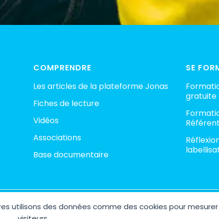
COMPRENDRE
SE FOR
Les articles de la plateforme Jonas
Formatio
gratuite
Fiches de lecture
Formatio
Vidéos
Référent
Associations
Réflexio
labellisa
Base documentaire
aires utilisons des données comme des cookies pour mesurer
ht © 2026 Plateforme Jonas – Espace Collaboratif contre la pédocri
Site réalisé avec 🤍 par
AGENCE M COM
visiteurs.