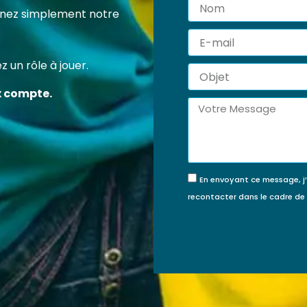
Nom
 certification professionnelle RS7202 vous permet d’acqu
tenez simplement notre
ompétences concrètes et reconnues pour agir efficace
E-
veur de la protection de l’enfance.
mail
 un rôle à jouer.
Objet
FINANCÉE PAR MON
JE FINANCE MA
x compte.
COMPTE FORMATION ?
FORMATION MOI-
Message
MÊME
En envoyant ce message, j
recontacter dans le cadre d