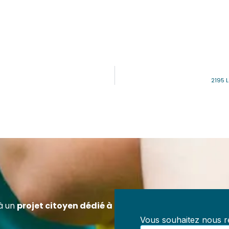
2195 
ez Référent en Prévention des Maltraitances
ification officielle RS7202 – 100 % à distanc
z-vous pour exercer un rôle clé dans la prévention des
aitances au sein de toute structure accueillant des mineur
, centres de loisirs, collectivités, structures médico-socia
à un
projet citoyen dédié à
iations.
Vous souhaitez nous re