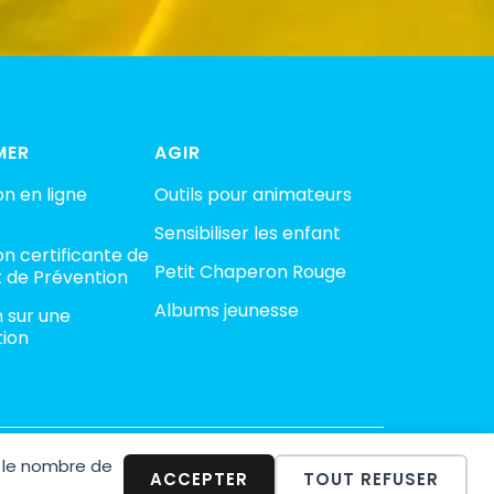
MER
AGIR
n en ligne
Outils pour animateurs
Sensibiliser les enfant
n certificante de
Petit Chaperon Rouge
 de Prévention
Albums jeunesse
n sur une
tion
 le nombre de
minalité
ACCEPTER
TOUT REFUSER