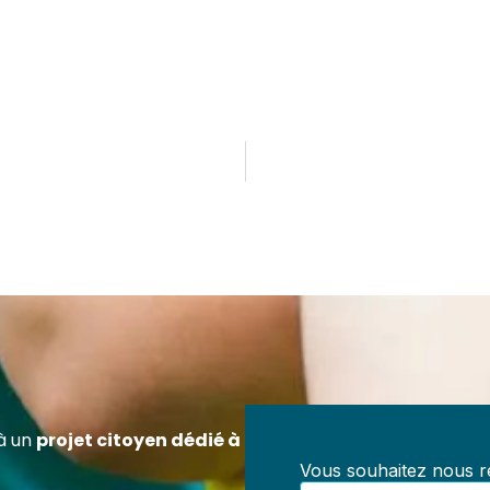
ez Référent en Prévention des Maltraitances
ification officielle RS7202 – 100 % à distanc
z-vous pour exercer un rôle clé dans la prévention des
aitances au sein de toute structure accueillant des mineur
, centres de loisirs, collectivités, structures médico-socia
à un
projet citoyen dédié à
iations.
Vous souhaitez nous re