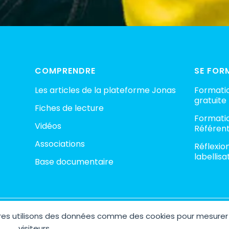
COMPRENDRE
SE FOR
Les articles de la plateforme Jonas
Formatio
gratuite
Fiches de lecture
Formatio
Vidéos
Référent
Associations
Réflexio
labellisa
Base documentaire
aires utilisons des données comme des cookies pour mesurer
ht © 2026 Plateforme Jonas – Espace Collaboratif contre la pédocri
Site réalisé avec 🤍 par
AGENCE M COM
visiteurs.