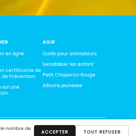
MER
AGIR
n en ligne
Outils pour animateurs
Sensibiliser les enfant
n certificante de
Petit Chaperon Rouge
 de Prévention
Albums jeunesse
n sur une
tion
 le nombre de
minalité
ACCEPTER
TOUT REFUSER