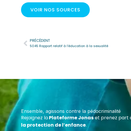
VOIR NOS SOURCES
PRÉCÉDENT
Précédent
5045 Rapport relatif à l’éducation à la sexualité
Deven
Cert
Forme
maltr
Ensemble, agissons contre la pédocriminalité
écoles
Rejoignez la
Plateforme Jonas
et prenez part 
assoc
la protection de l’enfance
.