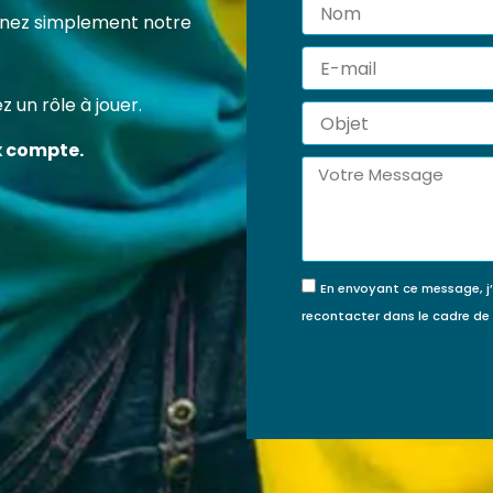
Nom
 certification professionnelle RS7202 vous permet d’acqu
tenez simplement notre
ompétences concrètes et reconnues pour agir efficace
E-
veur de la protection de l’enfance.
mail
 un rôle à jouer.
Objet
FINANCÉE PAR MON
JE FINANCE MA
x compte.
COMPTE FORMATION ?
FORMATION MOI-
Message
MÊME
En envoyant ce message, j
recontacter dans le cadre d