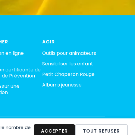
MER
AGIR
n en ligne
Outils pour animateurs
Sensibiliser les enfant
n certificante de
Petit Chaperon Rouge
 de Prévention
Albums jeunesse
n sur une
tion
 le nombre de
minalité
ACCEPTER
TOUT REFUSER