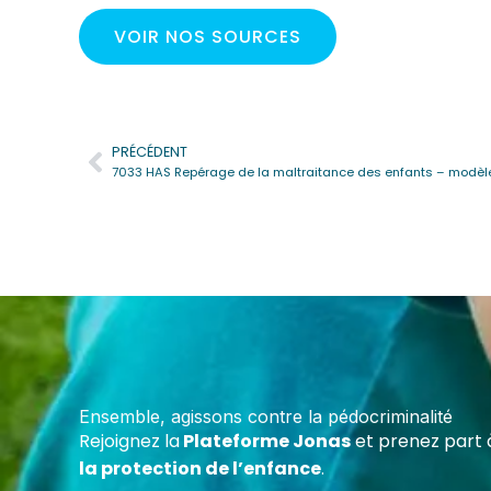
VOIR NOS SOURCES
PRÉCÉDENT
Précédent
7033 HAS Repérage de la maltraitance des enfants – modèl
Deven
Cert
Forme
maltr
Ensemble, agissons contre la pédocriminalité
écoles
Rejoignez la
Plateforme Jonas
et prenez part 
assoc
la protection de l’enfance
.