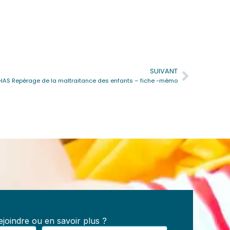
SUIVANT
Suivan
HAS Repérage de la maltraitance des enfants – fiche -mémo
e
s :
les,
joindre ou en savoir plus ?