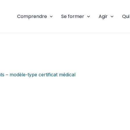
Comprendre
Se former
Agir
Qu
s – modèle-type certificat médical