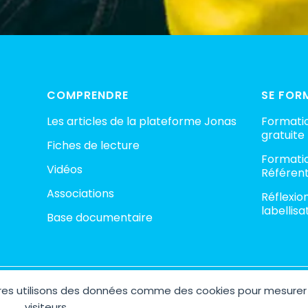
COMPRENDRE
SE FOR
Les articles de la plateforme Jonas
Formatio
gratuite
Fiches de lecture
Formatio
Vidéos
Référent
Associations
Réflexio
labellisa
Base documentaire
aires utilisons des données comme des cookies pour mesurer
ht © 2026 Plateforme Jonas – Espace Collaboratif contre la pédocri
Site réalisé avec 🤍 par
AGENCE M COM
visiteurs.