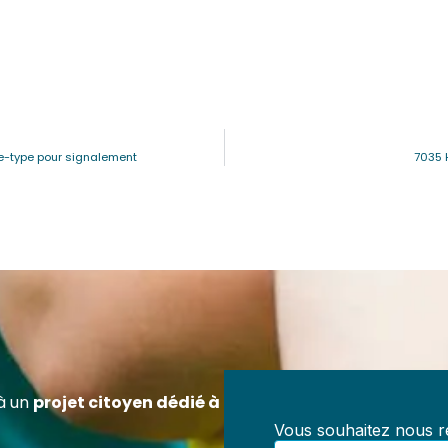
e-type pour signalement
7035 
ez Référent en Prévention des Maltraitances
ification officielle RS7202 – 100 % à distanc
z-vous pour exercer un rôle clé dans la prévention des
aitances au sein de toute structure accueillant des mineur
, centres de loisirs, collectivités, structures médico-socia
à un
projet citoyen dédié à
iations.
Vous souhaitez nous re