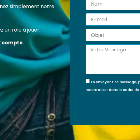
Nom
 certification professionnelle RS7202 vous permet d’acqu
tenez simplement notre
ompétences concrètes et reconnues pour agir efficace
E-
veur de la protection de l’enfance.
mail
 un rôle à jouer.
Objet
FINANCÉE PAR MON
JE FINANCE MA
x compte.
COMPTE FORMATION ?
FORMATION MOI-
Message
MÊME
En envoyant ce message, j
recontacter dans le cadre d