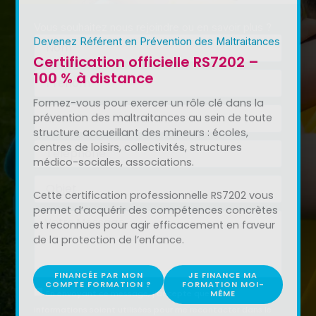
Certification officielle RS7202 –
Vous souhaitez nous rejoindre ou en savoir plus ?
100 % à distance
Nom
Formez-vous pour exercer un rôle clé dans la
prévention des maltraitances au sein de toute
Prénom
structure accueillant des mineurs : écoles,
centres de loisirs, collectivités, structures
E-
médico-sociales, associations.
mail
Téléphone
Cette certification professionnelle RS7202 vous
permet d’acquérir des compétences concrètes
et reconnues pour agir efficacement en faveur
Objet
de la protection de l’enfance.
Message
FINANCÉE PAR MON
JE FINANCE MA
COMPTE FORMATION ?
FORMATION MOI-
MÊME
En envoyant ce message, j’accepte que mes
informations soient utilisées pour me recontacter dans le