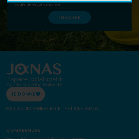
cadre de cette demande.
ENVOYER
JE DONNE
POLITIQUE DE CONFIDENTIALITÉ
MENTIONS LÉGALES
COMPRENDRE
Les articles de la plateforme Jonas