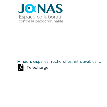
Aller
au
contenu
Mineurs disparus, recherchés, introuvables….
Télécharger