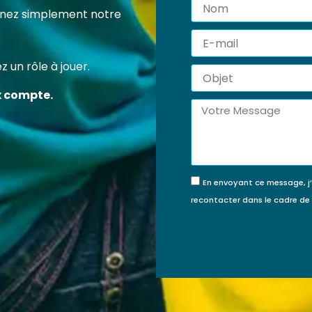
Nom
 certification professionnelle RS7202 vous permet d’acqu
tenez simplement notre
ompétences concrètes et reconnues pour agir efficace
E-
veur de la protection de l’enfance.
mail
 un rôle à jouer.
Objet
FINANCÉE PAR MON
JE FINANCE MA
x compte.
COMPTE FORMATION ?
FORMATION MOI-
Message
MÊME
En envoyant ce message, j
recontacter dans le cadre d