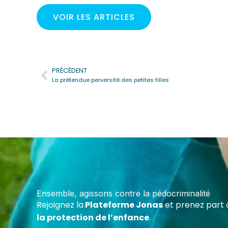
VOIR LES ARTICLES
PRÉCÉDENT
Précédent
La prétendue perversité des petites filles
Deven
Cert
Forme
maltr
Ensemble, agissons contre la pédocriminalité
écoles
Rejoignez la
Plateforme Jonas
et prenez part 
assoc
la protection de l’enfance
.