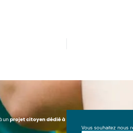
ez Référent en Prévention des Maltraitances
ification officielle RS7202 – 100 % à distanc
z-vous pour exercer un rôle clé dans la prévention des
aitances au sein de toute structure accueillant des mineur
, centres de loisirs, collectivités, structures médico-socia
à un
projet citoyen dédié à
iations.
Vous souhaitez nous re