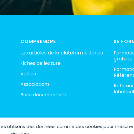
COMPRENDRE
SE FOR
Les articles de la plateforme Jonas
Formatio
gratuite
Fiches de lecture
Formatio
Vidéos
Référent
Associations
Réflexio
labellisa
Base documentaire
aires utilisons des données comme des cookies pour mesurer
ht © 2026 Plateforme Jonas – Espace Collaboratif contre la pédocri
Site réalisé avec 🤍 par
AGENCE M COM
visiteurs.